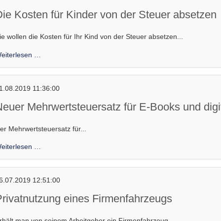
nutzen
Die Kosten für Kinder von der Steuer absetzen
ie wollen die Kosten für Ihr Kind von der Steuer absetzen...
Die
eiterlesen …
Kosten
für
Kinder
1.08.2019 11:36:00
von
Neuer Mehrwertsteuersatz für E-Books und digi
der
Steuer
er Mehrwertsteuersatz für...
absetzen
Neuer
eiterlesen …
Mehrwertsteuersatz
für
E-
6.07.2019 12:51:00
Books
Privatnutzung eines Firmenfahrzeugs
und
digitale
rhält man von seinem Arbeitgeber ein Firmenfahrzeug...