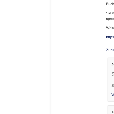
Buch
Sie 
spre
Weit
http
Zurü
2
S
W
1