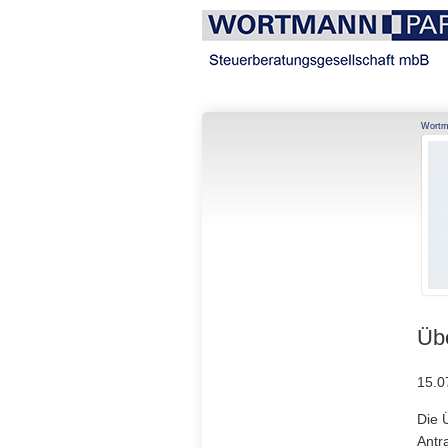
Navigation
Wortm
überspringen
Übe
15.0
Die 
Antr