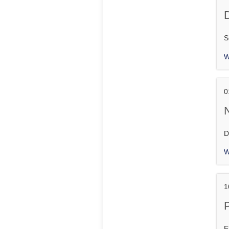
S
W
0
D
W
1
E