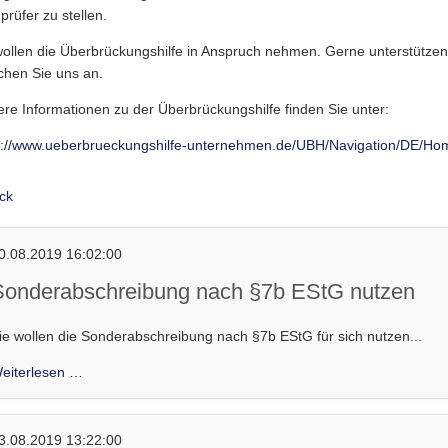
prüfer zu stellen.
wollen die Überbrückungshilfe in Anspruch nehmen. Gerne unterstützen 
chen Sie uns an.
ere Informationen zu der Überbrückungshilfe finden Sie unter:
s://www.ueberbrueckungshilfe-unternehmen.de/UBH/Navigation/DE/Ho
ck
0.08.2019 16:02:00
Sonderabschreibung nach §7b EStG nutzen
ie wollen die Sonderabschreibung nach §7b EStG für sich nutzen...
Sonderabschreibung
eiterlesen …
nach
§7b
EStG
3.08.2019 13:22:00