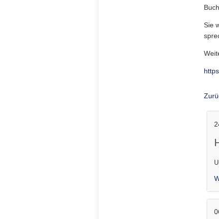
Buch
Sie 
spre
Weit
http
Zurü
2
U
W
0