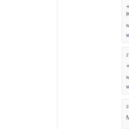
W
W
2
W
W
2