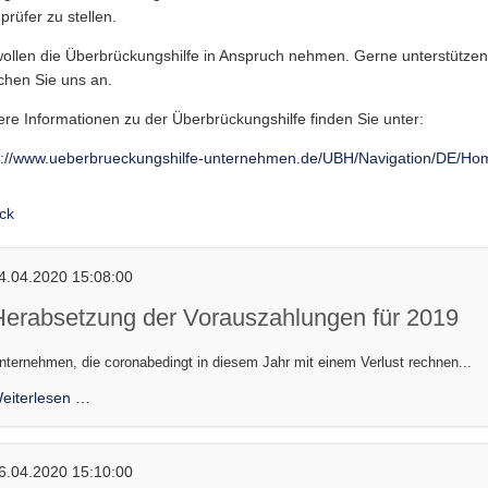
prüfer zu stellen.
wollen die Überbrückungshilfe in Anspruch nehmen. Gerne unterstützen 
chen Sie uns an.
ere Informationen zu der Überbrückungshilfe finden Sie unter:
s://www.ueberbrueckungshilfe-unternehmen.de/UBH/Navigation/DE/Ho
ck
4.04.2020 15:08:00
Herabsetzung der Vorauszahlungen für 2019
nternehmen, die coronabedingt in diesem Jahr mit einem Verlust rechnen...
Herabsetzung
eiterlesen …
der
Vorauszahlungen
für
6.04.2020 15:10:00