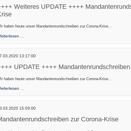
2019
++++ Weiteres UPDATE ++++ Mandantenrundsc
Krise
ir haben heute unser Mandantenrundschreiben zur Corona-Krise...
++++
eiterlesen …
Weiteres
UPDATE
++++
7.03.2020 13:17:00
Mandantenrundschreiben
++++ UPDATE ++++ Mandantenrundschreiben z
zur
Corona-
ir haben heute unser Mandantenrundschreiben zur Corona-Krise...
Krise
++++
eiterlesen …
UPDATE
++++
Mandantenrundschreiben
3.03.2020 15:59:00
zur
Mandantenrundschreiben zur Corona-Krise
Corona-
Krise