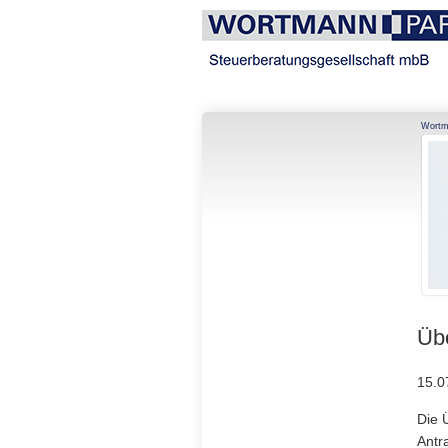
Navigation
Wortm
überspringen
Übe
15.0
Die 
Antr