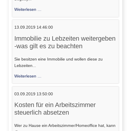
Wir
Weiterlesen …
freuen
uns
13.09.2019 14:46:00
über
unseren
Immobilie zu Lebzeiten weitergeben
neuen
-was gilt es zu beachten
Mandanten
Angelo
Sie besitzen eine Immobilie und wollen diese zu
Bugday
Lebzeiten...
Immobilie
Weiterlesen …
zu
Lebzeiten
03.09.2019 13:50:00
weitergeben
-
Kosten für ein Arbeitszimmer
was
steuerlich absetzen
gilt
es
Wer zu Hause ein Arbeitszimmer/Homeoffice hat, kann
zu