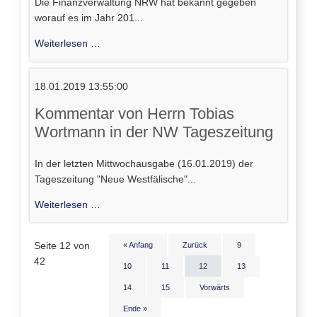
Die Finanzverwaltung NRW hat bekannt gegeben
worauf es im Jahr 201...
Darauf
Weiterlesen …
achtet
das
18.01.2019 13:55:00
Finanzamt
im
Kommentar von Herrn Tobias
Jahr
Wortmann in der NW Tageszeitung
2019
besonders
In der letzten Mittwochausgabe (16.01.2019) der
Tageszeitung "Neue Westfälische"...
Kommentar
Weiterlesen …
von
Herrn
Seite 12 von
« Anfang
Zurück
9
Tobias
42
Wortmann
10
11
12
13
in
14
15
Vorwärts
der
Ende »
NW