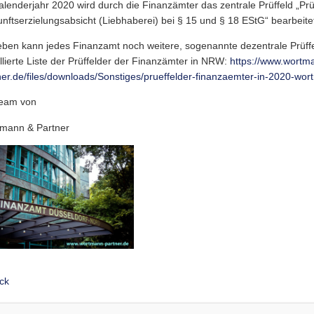
alenderjahr 2020 wird durch die Finanzämter das zentrale Prüffeld „Pr
unftserzielungsabsicht (Liebhaberei) bei § 15 und § 18 EStG“ bearbeite
ben kann jedes Finanzamt noch weitere, sogenannte dezentrale Prüffeld
illierte Liste der Prüffelder der Finanzämter in NRW:
https://www.wortm
ner.de/files/downloads/Sonstiges/prueffelder-finanzaemter-in-2020-wor
Team von
mann & Partner
ck