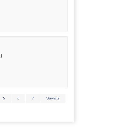
0
5
6
7
Vorwärts