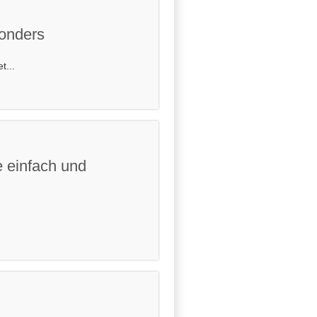
sonders
t...
 einfach und