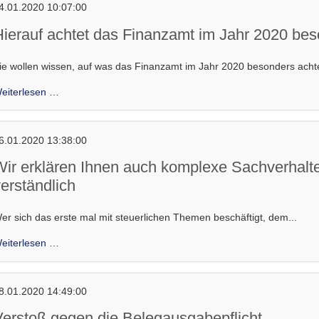
4.01.2020 10:07:00
Hierauf achtet das Finanzamt im Jahr 2020 be
ie wollen wissen, auf was das Finanzamt im Jahr 2020 besonders achte
Hierauf
eiterlesen …
achtet
das
Finanzamt
6.01.2020 13:38:00
im
Wir erklären Ihnen auch komplexe Sachverhalte
Jahr
erständlich
2020
besonders
er sich das erste mal mit steuerlichen Themen beschäftigt, dem...
Wir
eiterlesen …
erklären
Ihnen
auch
8.01.2020 14:49:00
komplexe
Verstoß gegen die Belegausgabepflicht