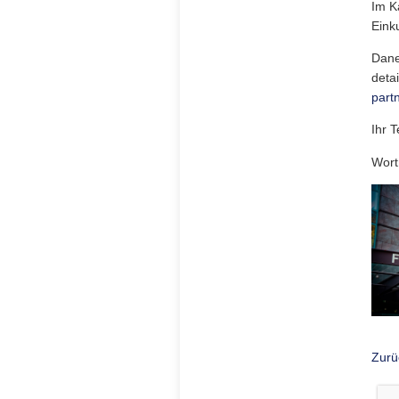
Im K
Eink
Dane
deta
part
Ihr 
Wort
Zurü