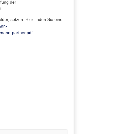
üfung der
t.
er, setzen. Hier finden Sie eine
ann-
tmann-partner.pdf