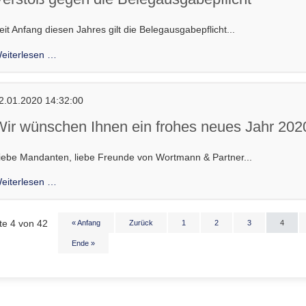
Sachverhalte
einfach
eit Anfang diesen Jahres gilt die Belegausgabepflicht...
und
verständlich
Verstoß
eiterlesen …
gegen
die
Belegausgabepflicht
2.01.2020 14:32:00
Wir wünschen Ihnen ein frohes neues Jahr 202
iebe Mandanten, liebe Freunde von Wortmann & Partner...
Wir
eiterlesen …
wünschen
Ihnen
te 4 von 42
« Anfang
Zurück
1
2
3
4
ein
frohes
Ende »
neues
Jahr
2020