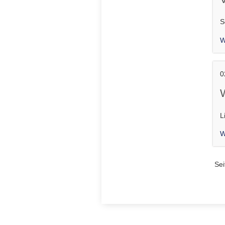
S
W
0
L
W
Sei