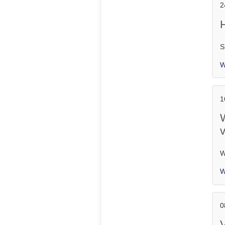
2
S
W
1
v
W
W
0