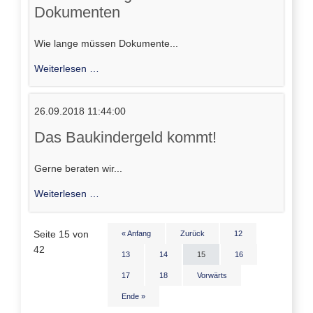
Yellow
Dokumenten
Wie lange müssen Dokumente...
Aufbewahrungsfristen
Weiterlesen …
von
Dokumenten
26.09.2018 11:44:00
Das Baukindergeld kommt!
Gerne beraten wir...
Das
Weiterlesen …
Baukindergeld
kommt!
Seite 15 von
« Anfang
Zurück
12
42
13
14
15
16
17
18
Vorwärts
Ende »