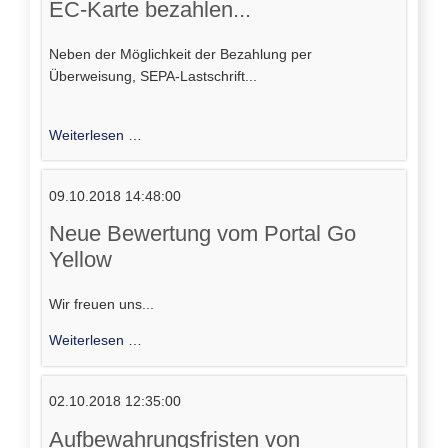
EC-Karte bezahlen...
Neben der Möglichkeit der Bezahlung per
Überweisung, SEPA-Lastschrift...
Ab
Weiterlesen …
sofort
können
09.10.2018 14:48:00
Sie
auch
Neue Bewertung vom Portal Go
mit
Yellow
Ihrer
EC-
Wir freuen uns...
Karte
bezahlen...
Neue
Weiterlesen …
Bewertung
vom
02.10.2018 12:35:00
Portal
Go
Aufbewahrungsfristen von