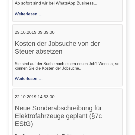
Ab sofort sind wir bei WhatsApp Business...
Ab
Weiterlesen …
sofort
sind
29.10.2019 09:39:00
wir
bei
Kosten der Jobsuche von der
WhatsApp
Steuer absetzen
Business
Sie sind auf der Suche nach einem neuen Job? Wenn ja, so
können Sie die Kosten der Jobsuche...
Kosten
Weiterlesen …
der
Jobsuche
22.10.2019 14:53:00
von
der
Neue Sonderabschreibung für
Steuer
Elektrofahrzeuge geplant (§7c
absetzen
EStG)