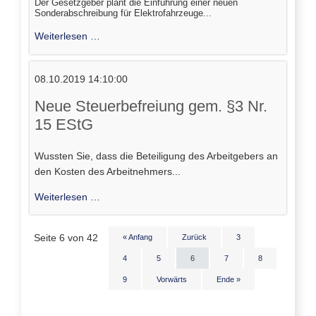
Der Gesetzgeber plant die Einführung einer neuen
Sonderabschreibung für Elektrofahrzeuge...
Neue
Weiterlesen …
Sonderabschreibung
für
08.10.2019 14:10:00
Elektrofahrzeuge
geplant
Neue Steuerbefreiung gem. §3 Nr.
(§7c
15 EStG
EStG)
Wussten Sie, dass die Beteiligung des Arbeitgebers an
den Kosten des Arbeitnehmers...
Neue
Weiterlesen …
Steuerbefreiung
gem.
Seite 6 von 42
« Anfang
Zurück
3
§3
Nr.
4
5
6
7
8
15
9
Vorwärts
Ende »
EStG